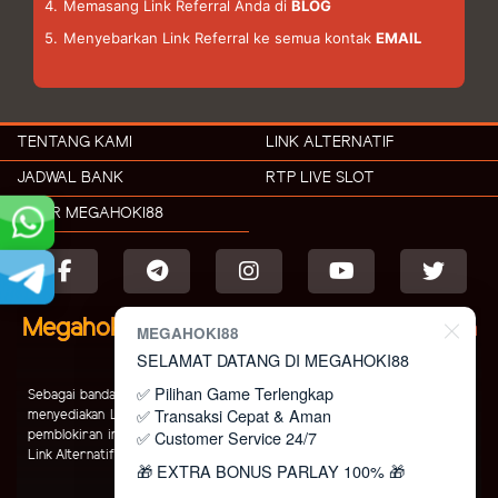
4.
Memasang Link Referral Anda di
BLOG
5.
Menyebarkan Link Referral ke semua kontak
EMAIL
TENTANG KAMI
LINK ALTERNATIF
JADWAL BANK
RTP LIVE SLOT
FITUR MEGAHOKI88
Megahoki88 Situs Slot RTP Tertinggi dan
MEGAHOKI88
Terbaik di Indonesia
SELAMAT DATANG DI MEGAHOKI88
✅ Pilihan Game Terlengkap
Sebagai bandar judi online terbesar dan terpercaya, situs kami juga telah
✅ Transaksi Cepat & Aman
menyediakan Link Resmi untuk memudahkan pemain agar terhindar dari
✅ Customer Service 24/7
pemblokiran internet positif atau nawala. Situs resmi kami menyediakan
Link Alternatif agar dapat mengakses
Megahoki88 Login
.
🎁 EXTRA BONUS PARLAY 100% 🎁