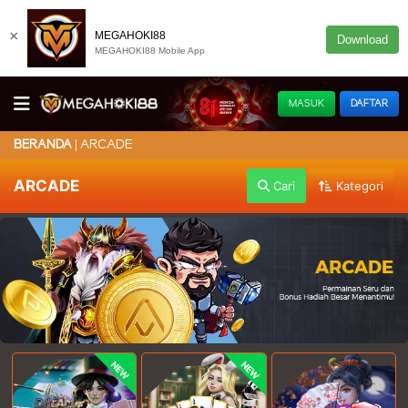
×
MEGAHOKI88
Download
MEGAHOKI88 Mobile App
MASUK
DAFTAR
ARCADE
BERANDA
ARCADE
Cari
Kategori
NEW
NEW