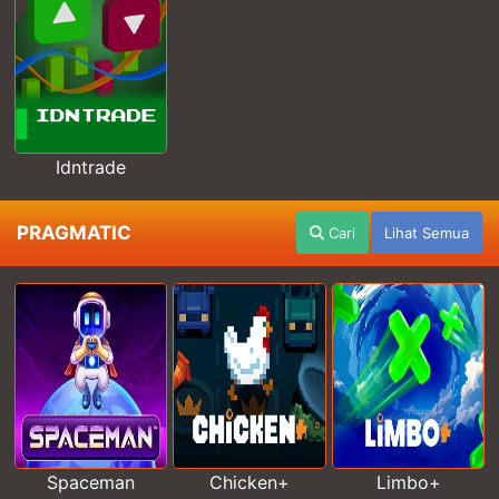
Idntrade
PRAGMATIC
Cari
Lihat Semua
Spaceman
Chicken+
Limbo+