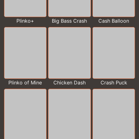
Plinko+
Big Bass Crash
Cash Balloon
Plinko of Mine
Chicken Dash
Crash Puck