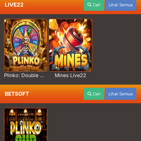
LIVE22
Cari
Lihat Semua
Plinko: Double Wheel Live22
Mines Live22
BETSOFT
Cari
Lihat Semua