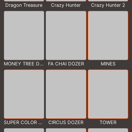
Dragon Treasure
Crazy Hunter
Crazy Hunter 2
MONEY TREE DOZER
FA CHAI DOZER
MINES
SUPER COLOR GAME
CIRCUS DOZER
TOWER