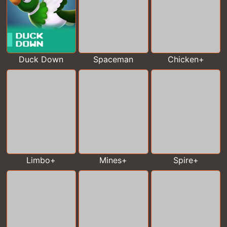
Duck Down
Spaceman
Chicken+
Limbo+
Mines+
Spire+