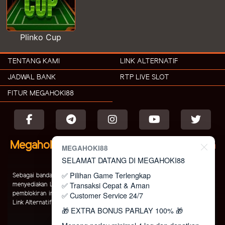
Plinko Cup
TENTANG KAMI
LINK ALTERNATIF
JADWAL BANK
RTP LIVE SLOT
FITUR MEGAHOKI88
Megahoki88 Situs Slot RTP Tertinggi dan
MEGAHOKI88
Terbaik di Indonesia
SELAMAT DATANG DI MEGAHOKI88
✅ Pilihan Game Terlengkap
Sebagai bandar judi online terbesar dan terpercaya, situs kami juga telah
✅ Transaksi Cepat & Aman
menyediakan Link Resmi untuk memudahkan pemain agar terhindar dari
✅ Customer Service 24/7
pemblokiran internet positif atau nawala. Situs resmi kami menyediakan
Link Alternatif agar dapat mengakses
Megahoki88 Login
.
🎁 EXTRA BONUS PARLAY 100% 🎁