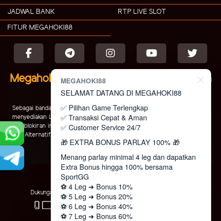
JADWAL BANK
RTP LIVE SLOT
FITUR MEGAHOKI88
Megahoki88 Situs Slot RTP Tertinggi dan
MEGAHOKI88
Terbaik di Indonesia
SELAMAT DATANG DI MEGAHOKI88
✅ Pilihan Game Terlengkap
Sebagai bandar judi online terbesar dan terpercaya, situs kami juga telah
✅ Transaksi Cepat & Aman
menyediakan Link Resmi untuk memudahkan pemain agar terhindar dari
✅ Customer Service 24/7
pemblokiran internet positif atau nawala. Situs resmi kami menyediakan
Link Alternatif agar dapat mengakses
Megahoki88 Login
.
🎁 EXTRA BONUS PARLAY 100% 🎁
Menang parlay minimal 4 leg dan dapatkan
Extra Bonus hingga 100% bersama
SportGG
⚽️ 4 Leg ➜ Bonus 10%
Dukungan Perangkat :
Keamanan Terjamin :
⚽️ 5 Leg ➜ Bonus 20%
⚽️ 6 Leg ➜ Bonus 40%
⚽️ 7 Leg ➜ Bonus 60%
Lisensi :